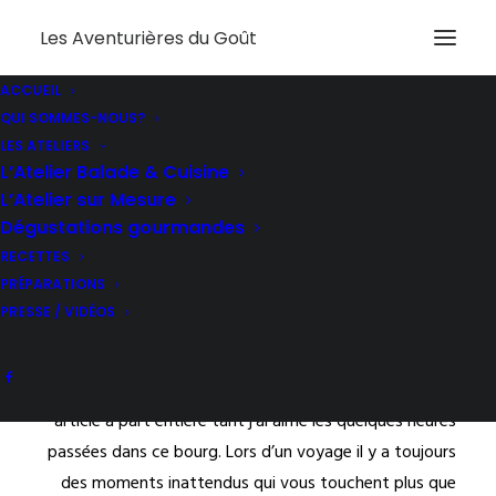
Les Aventurières du Goût
ACCUEIL
Le Chien à Taches –
QUI SOMMES-NOUS?
LES ATELIERS
Septembre 2016
L’Atelier Balade & Cuisine
L’Atelier sur Mesure
Dégustations gourmandes
RECETTES
Il est temps de vous raconter le dernier volet de mon
PRÉPARATIONS
week-end autour du Ventoux. Je vous avais quittées à
PRESSE / VIDÉOS
Vaison-la-Romaine et c’est maintenant dans le vieux
village perché de Brantes que je vous emmène. C’est la
dernière étape de notre escapade mais elle mérite un
article à part entière tant j’ai aimé les quelques heures
passées dans ce bourg. Lors d’un voyage il y a toujours
des moments inattendus qui vous touchent plus que