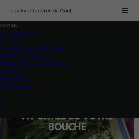
Les Aventurières du Goût
ACCUEIL
QUI SOMMES-NOUS?
LES ATELIERS
L’Atelier Balade & Cuisine
L’Atelier sur Mesure
Dégustations gourmandes
RECETTES
PRÉPARATIONS
PRESSE / VIDÉOS
ET SI L'AVENTURE ÉTAIT
À PORTÉE DE VOTRE
BOUCHE