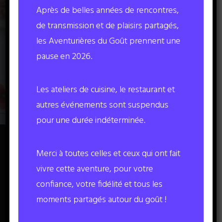
Odile DANIEL, animatrice intervenante en
Après de belles années de rencontres,
cuisine saine et gourmande.
de transmission et de plaisirs partagés,
les Aventurières du Goût prennent une
pause en 2026.
Les ateliers de cuisine, le restaurant et
autres événements sont suspendus
pour une durée indéterminée.
Merci à toutes celles et ceux qui ont fait
Les Aventurières sont
vivre cette aventure, pour votre
des femmes
confiance, votre fidélité et tous les
moments partagés autour du goût !
passionnées