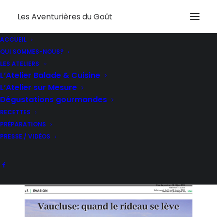
Les Aventurières du Goût
ACCUEIL
SUISSE – GH – JUIN –
QUI SOMMES-NOUS?
LES ATELIERS
2014
L’Atelier Balade & Cuisine
L’Atelier sur Mesure
Dégustations gourmandes
RECETTES
PRÉPARATIONS
PRESSE / VIDÉOS
Version pdf